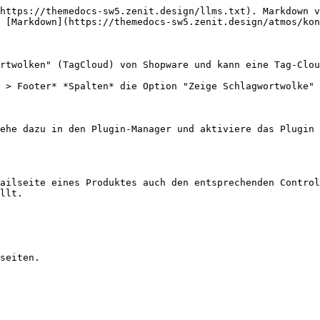
https://themedocs-sw5.zenit.design/llms.txt). Markdown v
 [Markdown](https://themedocs-sw5.zenit.design/atmos/kon
rtwolken" (TagCloud) von Shopware und kann eine Tag-Clou
 > Footer* *Spalten* die Option "Zeige Schlagwortwolke" 
ehe dazu in den Plugin-Manager und aktiviere das Plugin 
ailseite eines Produktes auch den entsprechenden Control
llt.
