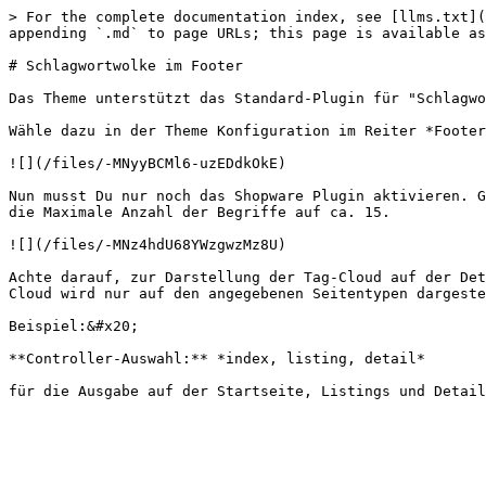
> For the complete documentation index, see [llms.txt](
appending `.md` to page URLs; this page is available as
# Schlagwortwolke im Footer

Das Theme unterstützt das Standard-Plugin für "Schlagwo
Wähle dazu in der Theme Konfiguration im Reiter *Footer
![](/files/-MNyyBCMl6-uzEDdkOkE)

Nun musst Du nur noch das Shopware Plugin aktivieren. G
die Maximale Anzahl der Begriffe auf ca. 15.

![](/files/-MNz4hdU68YWzgwzMz8U)

Achte darauf, zur Darstellung der Tag-Cloud auf der Det
Cloud wird nur auf den angegebenen Seitentypen dargeste
Beispiel:&#x20;

**Controller-Auswahl:** *index, listing, detail*
