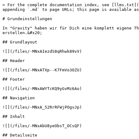
> For the complete documentation index, see [llms.txt](
appending `.md` to page URLs; this page is available as
# Grundeinstellungen

In "Gravity" haben wir für Dich eine komplett eigene Th
erstellen.&#x20;

## Grundlayout

![](/files/-MNxAIezdS8qRhwk89vV)

## Header

![](/files/-MNxATXp--K7FmVo3OZU)

## Footer

![](/files/-MNxAWYTcKQ9yGvMz6Ao)

## Navigation

![](/files/-MNxA_52RrRFWjPOgvJp)

## Inhalt

![](/files/-MNxAbU8yeObsT_OCsQF)

## Detailseite
